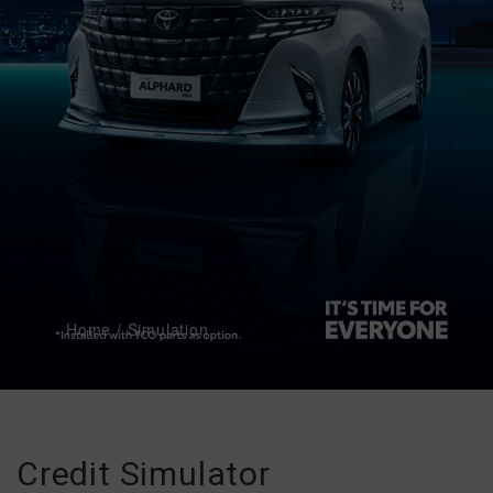
BODI
&
CAT
PROMO
Home
/
Simulation
Credit Simulator