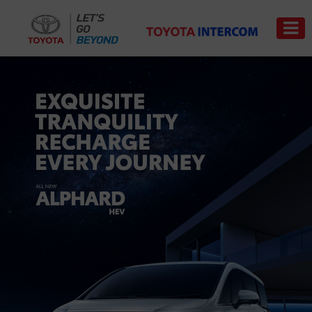
Trade-
News
Event
Carrer
in
PRODUCT
PRICE
LIST
SERVICE
&
PART