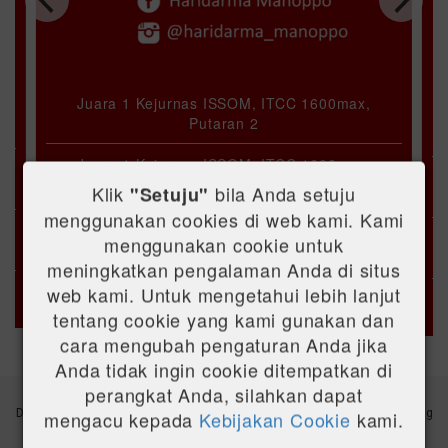
Juara 1 Kejurnas ISSOM, ITCC 1600max,
Putaran 2
Juara 1 Kejurnas ISSOM, ITCC 1600max,
Putaran 3
Klik
bila Anda setuju
"Setuju"
menggunakan cookies di web kami. Kami
Juara 1 Kejurnas ISSOM, ITCC 1600max,
menggunakan cookie untuk
Putaran 5
meningkatkan pengalaman Anda di situs
Juara 2 Kejurnas ISSOM, ITCC 1600max,
web kami. Untuk mengetahui lebih lanjut
Putaran 6
tentang cookie yang kami gunakan dan
cara mengubah pengaturan Anda jika
Juara 2 Kejurnas ISSOM, ITCC 1600max,
Anda tidak ingin cookie ditempatkan di
Putaran 7
perangkat Anda, silahkan dapat
Juara 1 Nasional Kejurnas ISSOM, Kelas
Dapatkan update terbaru mengenai informasi produk dan promosi langsung
mengacu kepada
Kebijakan Cookie
kami.
ITCC 1600max
di email anda.