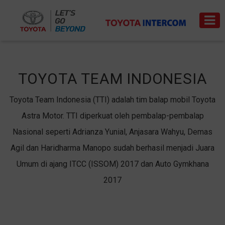
Home
/
Technology
/
Motosport
TOYOTA TEAM INDONESIA
Toyota Team Indonesia (TTI) adalah tim balap mobil Toyota
Astra Motor. TTI diperkuat oleh pembalap-pembalap
Trade-
News
Event
Carrer
in
Nasional seperti Adrianza Yunial, Anjasara Wahyu, Demas
Agil dan Haridharma Manopo sudah berhasil menjadi Juara
PRODUCT
Umum di ajang ITCC (ISSOM) 2017 dan Auto Gymkhana
PRICE
2017
LIST
SERVICE
&