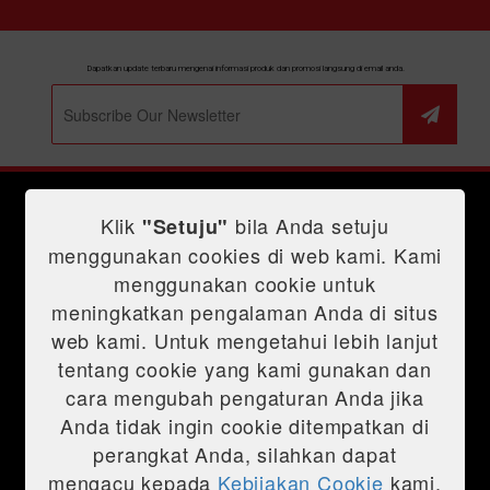
PROMO
Dapatkan update terbaru mengenai informasi produk dan promosi langsung di email anda.
Klik
bila Anda setuju
"Setuju"
menggunakan cookies di web kami. Kami
menggunakan cookie untuk
Shopping Tools
meningkatkan pengalaman Anda di situs
Price List
Product
web kami. Untuk mengetahui lebih lanjut
E-Brochure
Credit Simulator
tentang cookie yang kami gunakan dan
Technology
MVP
Promo
cara mengubah pengaturan Anda jika
TNGA
New Alphard
New Vellfire
Calya
New
Service & Part
Sedan
Anda tidak ingin cookie ditempatkan di
Veloz
Hybrid
New Sienta
New Avanza
New Venturer
perangkat Anda, silahkan dapat
Motosport
All New Voxy
Kijang Innova
Fasilitas dan Layanan
All New Corolla Altis
All New Camry
New
News
SUV
Engine
Vios
Booking Service
mengacu kepada
Kebijakan Cookie
kami.