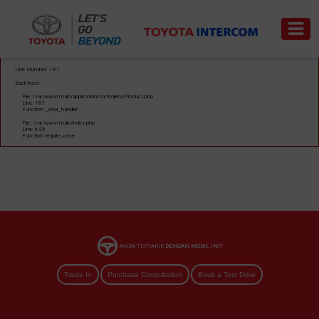
A PHP Error was encountered
Severity: Warning
Message: Trying to access array offset on value of type null
Filename: controllers/Product.php
Line Number: 181
Backtrace:
Trade-
File: /var/www/main/application/controllers/Product.php
News
Event
Carrer
Line: 181
in
Function: _error_handler
File: /var/www/main/index.php
Line: 629
Function: require_once
PRODUCT
PRICE
LIST
SERVICE
&
ANDA TERTARIK
DENGAN MOBIL INI?
PART
Trade In
Purchase Consultation
Book a Test Drive
BODI
&
CAT