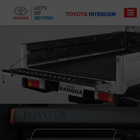
Trade-
News
Event
Carrer
in
PRODUCT
PRICE