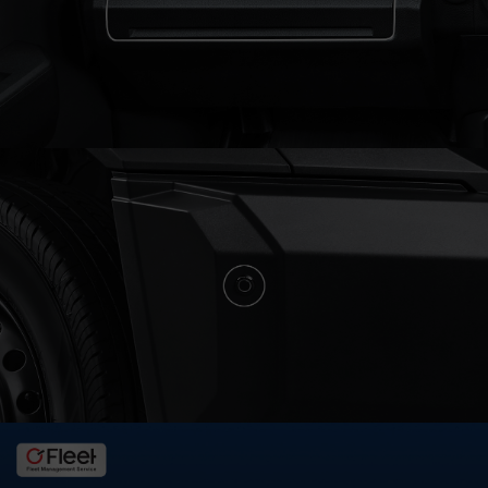
LIST
SERVICE
&
PART
BODI
&
CAT
PROMO