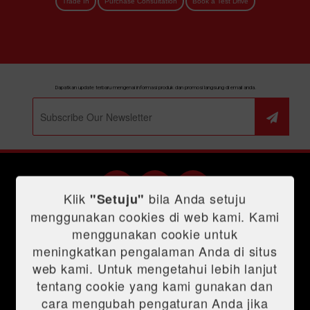
Trade In
Purchase Consultation
Book a Test Drive
Dapatkan update terbaru mengenai informasi produk dan promosi langsung di email anda.
Klik
bila Anda setuju
"Setuju"
menggunakan cookies di web kami. Kami
Shopping Tools
menggunakan cookie untuk
Price List
meningkatkan pengalaman Anda di situs
Product
E-Brochure
web kami. Untuk mengetahui lebih lanjut
Credit Simulator
Technology
MVP
tentang cookie yang kami gunakan dan
Promo
cara mengubah pengaturan Anda jika
TNGA
New Alphard
New Vellfire
Calya
New