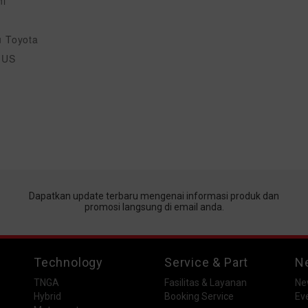
ni
u Toyota
AGUS
Dapatkan update terbaru mengenai informasi produk dan
promosi langsung di email anda.
Technology
Service & Part
N
TNGA
Fasilitas & Layanan
Ne
Hybrid
Booking Service
Ev