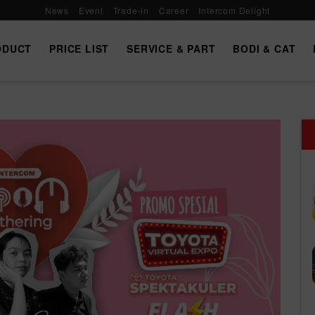
News
Event
Trade-in
Career
Intercom Delight
ODUCT
PRICE LIST
SERVICE & PART
BODI & CAT