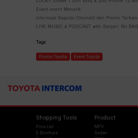
LUCKY DRAW 1 Unit Voxy & 200 iPhone 12 Mi
Event-event Menarik
Informasi Seputar Otomotif dan Promo Terbar
LIVE MUSIC & PODCAST with Senjari, Mc B
Tags:
Promo Toyota
Event Toyota
Shopping Tools
Product
Price List
MPV
E-Brochure
Sedan