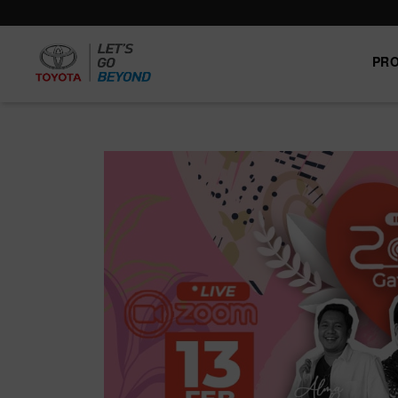
PR
Trade-
News
Event
Carrer
in
PRODUCT
PRICE LIST
SERVICE & PART
BODI & CAT
PROMO