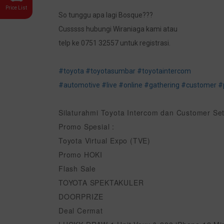
Price List
So tunggu apa lagi Bosque???
Cusssss hubungi Wiraniaga kami atau
telp ke 0751 32557 untuk registrasi.
#toyota
#toyotasumbar
#toyotaintercom
#automotive
#live
#online
#gathering
#customer
#
Silaturahmi Toyota Intercom dan Customer Set
Promo Spesial :
Toyota Virtual Expo (TVE)
Promo HOKI
Flash Sale
TOYOTA SPEKTAKULER
DOORPRIZE
Deal Cermat