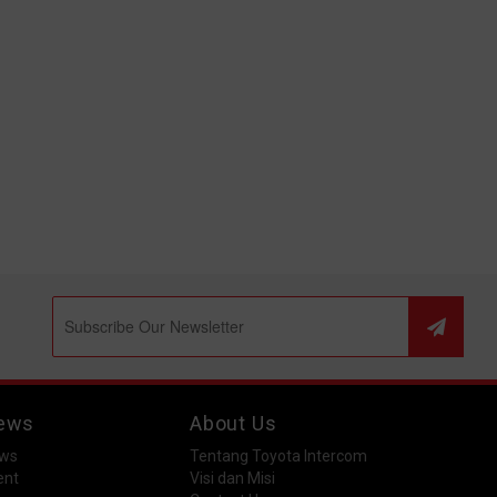
ews
About Us
ws
Tentang Toyota Intercom
ent
Visi dan Misi