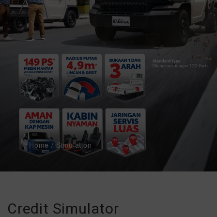
BODI
&
CAT
PROMO
Home
/
Simulation
Credit Simulator