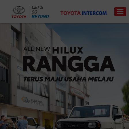
Trade-
News
Event
Carrer
in
PRODUCT
PRICE
LIST
SERVICE
&
PART