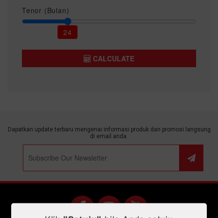
Tenor (Bulan)
24
CALCULATE
Dapatkan update terbaru mengenai informasi produk dan promosi langsung
di email anda.